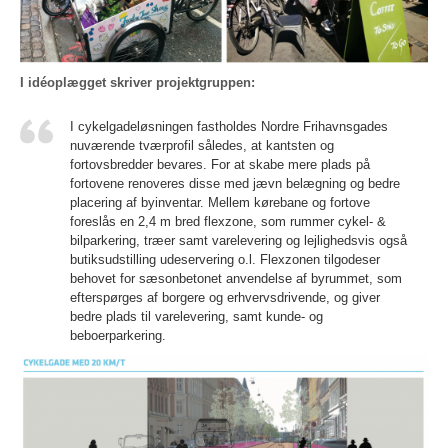
I idéoplægget skriver projektgruppen:
I cykelgadeløsningen fastholdes Nordre Frihavnsgades
nuværende tværprofil således, at kantsten og
fortovsbredder bevares. For at skabe mere plads på
fortovene renoveres disse med jævn belægning og bedre
placering af byinventar. Mellem kørebane og fortove
foreslås en 2,4 m bred flexzone, som rummer cykel- &
bilparkering, træer samt varelevering og lejlighedsvis også
butiksudstilling udeservering o.l. Flexzonen tilgodeser
behovet for sæsonbetonet anvendelse af byrummet, som
efterspørges af borgere og erhvervsdrivende, og giver
bedre plads til varelevering, samt kunde- og
beboerparkering.