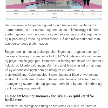
Den nuværende flexparkering ved Ingrid Jespersens Skole har fra
starten været en stor succes, og den udvides i idéoplægget til flere
steder i gaden, hvor behovet for cykelparkering er størst i dagtimerne
og bilparkering i aften- og nattetimerne. På den måde optimerer man
den begrænsede plads i gaden.
Begge løsningsforslag (cykelgadeløsningen og strøggadeløsningen)
har været forelagt Københavns Politi, MOVIA, Økonomiforvaltningen
og projektets følgegruppe. Herudover er forslagene blevet hørt internt i
Teknik- og Miljøforvaltningen. Der har været bred enighed om at pege
på cykelgadeløsningen som grundlag for en videre
projektudvikling. Cykelgadeløsningen tilgodeser både omverdenens
ønsker til Fremtidens Nordre Frihavnsgade, lever op til kommunens
strategier og svarer til de faglige krav i forhold til byrum, sikkerhed og
trafikplanlægning generelt.
En elegant løsning i menneskelig skala – er guld værd for
butikkerne
Prisen for en cykelgadeløsning er beskedne 24,6 mio. kr., som er