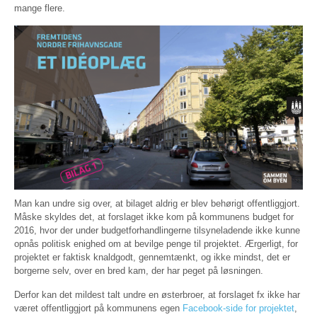
mange flere.
Man kan undre sig over, at bilaget aldrig er blev behørigt offentliggjort.
Måske skyldes det, at forslaget ikke kom på kommunens budget for
2016, hvor der under budgetforhandlingerne tilsyneladende ikke kunne
opnås politisk enighed om at bevilge penge til projektet. Ærgerligt, for
projektet er faktisk knaldgodt, gennemtænkt, og ikke mindst, det er
borgerne selv, over en bred kam, der har peget på løsningen.
Derfor kan det mildest talt undre en østerbroer, at forslaget fx ikke har
været offentliggjort på kommunens egen
Facebook-side for projektet
,