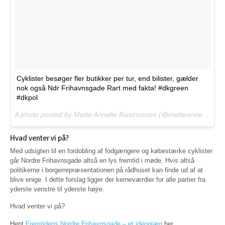
Cyklister besøger fler butikker per tur, end bilister, gælder
nok også Ndr Frihavnsgade Rart med fakta! #dkgreen
#dkpol
A photo posted by Mette Annelie Rasmussen (@metteannelie) on
Hvad venter vi på?
Med udsigten til en fordobling af fodgængere og købestærke cyklister
går Nordre Frihavnsgade altså en lys fremtid i møde. Hvis altså
politikerne i borgerrepræsentationen på rådhuset kan finde ud af at
blive enige. I dette forslag ligger der kerneværdier for alle partier fra
yderste venstre til yderste højre.
Hvad venter vi på?
Hent
Fremtidens Nordre Frihavnsgade – et idéoplæg
her.