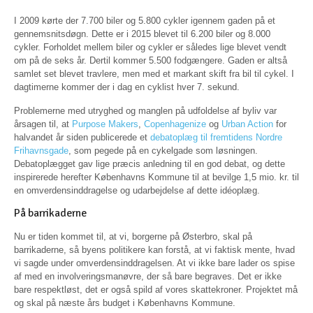
I 2009 kørte der 7.700 biler og 5.800 cykler igennem gaden på et
gennemsnitsdøgn. Dette er i 2015 blevet til 6.200 biler og 8.000
cykler. Forholdet mellem biler og cykler er således lige blevet vendt
om på de seks år. Dertil kommer 5.500 fodgængere. Gaden er altså
samlet set blevet travlere, men med et markant skift fra bil til cykel. I
dagtimerne kommer der i dag en cyklist hver 7. sekund.
Problemerne med utryghed og manglen på udfoldelse af byliv var
årsagen til, at
Purpose Makers
,
Copenhagenize
og
Urban Action
for
halvandet år siden publicerede et
debatoplæg til fremtidens Nordre
Frihavnsgade
, som pegede på en cykelgade som løsningen.
Debatoplægget gav lige præcis anledning til en god debat, og dette
inspirerede herefter Københavns Kommune til at bevilge 1,5 mio. kr. til
en omverdensinddragelse og udarbejdelse af dette idéoplæg.
På barrikaderne
Nu er tiden kommet til, at vi, borgerne på Østerbro, skal på
barrikaderne, så byens politikere kan forstå, at vi faktisk mente, hvad
vi sagde under omverdensinddragelsen. At vi ikke bare lader os spise
af med en involveringsmanøvre, der så bare begraves. Det er ikke
bare respektløst, det er også spild af vores skattekroner. Projektet må
og skal på næste års budget i Københavns Kommune.