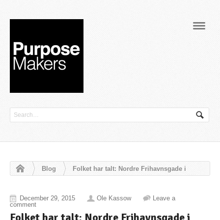
Navig
Blog
Folket har talt: Nordre Frihavnsgade i
menneskelig skala
December 29, 2015
Ole Kassow
Leave a
comment
Folket har talt: Nordre Frihavnsgade i