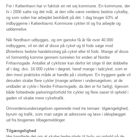
For i København har vi faktisk en ret sej kommune. En kommune, der
fx i 2006 satte sig det mål, at den ville være verdens bedste cykelby,
og som siden har arbejdet benhårdt på det. I dag bruger 63% af
indbyggerne i Københavns Kommune cyklen til og fra arbejde og
uddannelse.
Når Nordhavn udbygges, og om ganske få år får over 40.000
indbyggere, vil en del af disse på cykel og til fods søge mod
Østerbros bedste handelsstrøg på cykel eller til fods. Mange af disse
vil formentlig komme gennem tunnelen for enden af Nordre
Frihavnsgade. Antallet af cyklister kan derfor let stige til det dobbelte
af i dag, dvs. 16.000 cykler i døgnet, heraf mange i ladcykel, som er
den mest praktiske måde at handle på i storbyen. En tryggere gade vil
desuden skabe flere cykler (mange anfører i undersøgelsen, at de
undlader at cykle i Nordre Frihavnsgade, da den er for farlig), ligesom
både forbedrede parkeringsforhold for cykler og flere oaser til ophold i
gaden vil skabe mere cykeltrafik.
Omverdensundersøgelsen opererede med tre temaer: tilgængelighed,
byrum og trafik, som man søgte at adressere og løse i idéoplægget
ud fra brugernes tilbagemeldinger.
Tilgængelighed
Her handlede det om at skabe bedre plads til byliv og ophold på de