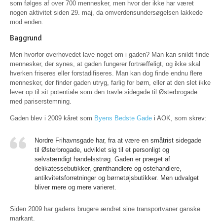
som følges af over 700 mennesker, men hvor der ikke har været
nogen aktivitet siden 29. maj, da omverdensundersøgelsen lakkede
mod enden.
Baggrund
Men hvorfor overhovedet lave noget om i gaden? Man kan snildt finde
mennesker, der synes, at gaden fungerer fortræffeligt, og ikke skal
hverken friseres eller forstadifiseres. Man kan dog finde endnu flere
mennesker, der finder gaden utryg, farlig for børn, eller at den slet ikke
lever op til sit potentiale som den travle sidegade til Østerbrogade
med pariserstemning.
Gaden blev i 2009 kåret som
Byens Bedste Gade
i AOK, som skrev:
Nordre Frihavnsgade har, fra at være en småtrist sidegade
til Østerbrogade, udviklet sig til et personligt og
selvstændigt handelsstrøg. Gaden er præget af
delikatessebutikker, grønthandlere og ostehandlere,
antikvitetsforretninger og børnetøjsbutikker. Men udvalget
bliver mere og mere varieret.
Siden 2009 har gadens brugere ændret sine transportvaner ganske
markant.