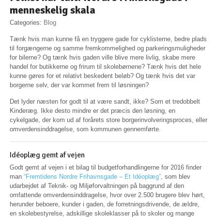
menneskelig skala
Categories:
Blog
Tænk hvis man kunne få en tryggere gade for cyklisterne, bedre plads
til forgængerne og samme fremkommelighed og parkeringsmuligheder
for bilerne? Og tænk hvis gaden ville blive mere livlig, skabe mere
handel for butikkerne og frirum til skolebørnene? Tænk hvis det hele
kunne gøres for et relativt beskedent beløb? Og tænk hvis det var
borgerne selv, der var kommet frem til løsningen?
Det lyder næsten for godt til at være sandt, ikke? Som et tredobbelt
Kinderæg. Ikke desto mindre er det præcis den løsning, en
cykelgade, der kom ud af forårets store borgerinvolveringsproces, eller
omverdensinddragelse, som kommunen gennemførte.
Idéoplæg gemt af vejen
Godt gemt af vejen i et bilag til budgetforhandlingerne for 2016 finder
man
“Fremtidens Nordre Frihavnsgade – Et Idéoplæg”
, som blev
udarbejdet af Teknik- og Miljøforvaltningen på baggrund af den
omfattende omverdensinddragelse, hvor over 2.500 brugere blev hørt,
herunder beboere, kunder i gaden, de forretningsdrivende, de ældre,
en skolebestyrelse, adskillige skoleklasser på to skoler og mange