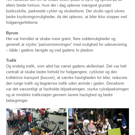
ellers brede fortove, hvor der i dag opleves trængsel grundet
butiksskilte, parkerede cykler og skoleelever. Der skulle også sikres
bedre krydsningsmuligheder, da det opleves, at biler ikke stopper ved
fodgængerfelterne.
Byrum
Her var formålet at skabe mere grønt, flere siddemuligheder og
generelt at styrke “pariserstemningen” med mulighed for udeservering
– både i gadens længde og ved gadens to pladser.
Trafik
Og endelig trafik, som altid har været gadens akilleshæl. Det var helt
centralt at skabe bedre forhold for fodgængere, cyklister og den
kollektive transport (busser), at sænke hastigheden for biler, reducere
den tunge trafik og begrænse trafik uden ærinde i gaden. Derudover
var det væsentligt at fastholde bilparkeringen, styrke cykelparkeringen
og at mindske trafikstøjen gennem lavere hastighed og bedre
belægninger.